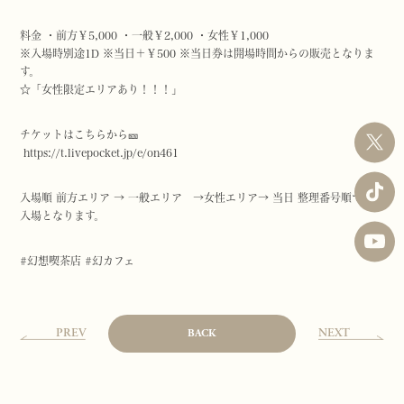
料金 ・前方￥5,000 ・一般￥2,000 ・女性￥1,000
※入場時別途1D ※当日＋￥500 ※当日券は開場時間からの販売となりま
す。
☆「女性限定エリアあり！！！」
チケットはこちらから🎫
https://
t.livepocket.jp/e/on461
入場順 前方エリア → 一般エリア →女性エリア→ 当日 整理番号順での
入場となります。
#幻想喫茶店
#幻カフェ
PREV
NEXT
BACK