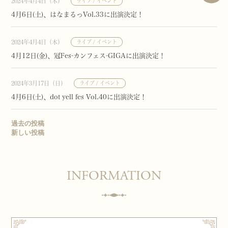
2024年4月4日（木）
ライブ / イベント
4月6日(土)、はなまるっVol.33に出演決定！
2024年4月4日（木）
ライブ / イベント
4月12日(金)、冠Fes-カンフェス-GIGAに出演決定！
2024年3月17日（日）
ライブ / イベント
4月6日(土)、dot yell fes Vol.40に出演決定！
投
過去の投稿
稿
新しい投稿
ナ
ビ
ゲ
ー
シ
ョ
ン
INFORMATION