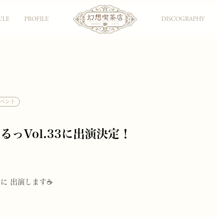
ULE
PROFILE
DISCOGRAPHY
イベント
るっVol.33に出演決定！
3に 出演します☕️