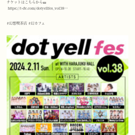
チケットはこちらから🎫
https://
t-dv.com/dotyellfes_vol
38
…
#幻想喫茶店 #幻カフェ