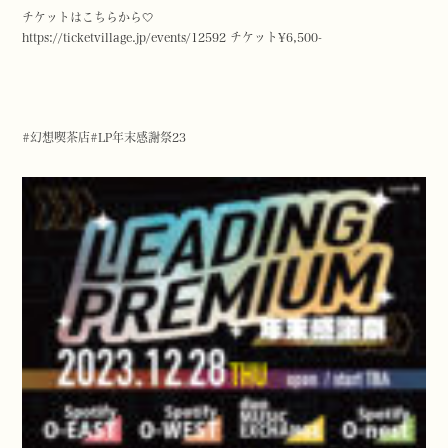
チケットはこちらから🤍
https://
ticketvillage.jp/events/12592
チケット¥6,500-
#幻想喫茶店
#LP年末感謝祭23